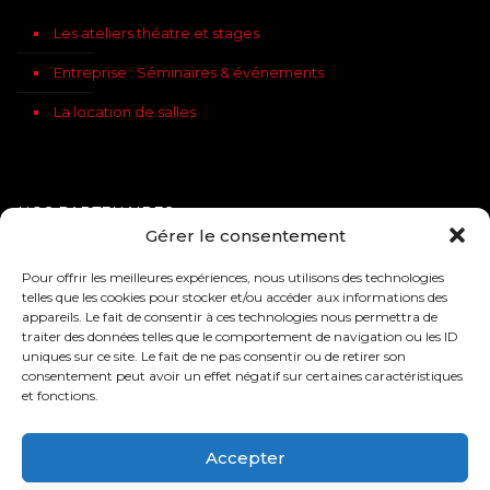
Les ateliers théatre et stages
Entreprise : Séminaires & événements
La location de salles
NOS PARTENAIRES
Gérer le consentement
Vous pouvez réserver vos places pour les spectacles sur notre
site, par téléphone, aux billetteries Carrefour, Hyper U, Géant ou
Pour offrir les meilleures expériences, nous utilisons des technologies
auprès de nos partenaires :
telles que les cookies pour stocker et/ou accéder aux informations des
appareils. Le fait de consentir à ces technologies nous permettra de
traiter des données telles que le comportement de navigation ou les ID
uniques sur ce site. Le fait de ne pas consentir ou de retirer son
consentement peut avoir un effet négatif sur certaines caractéristiques
et fonctions.
Accepter