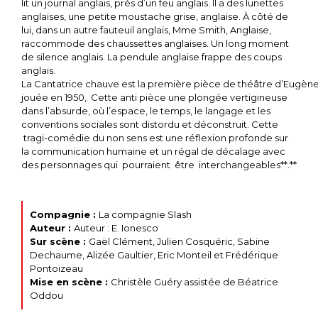
lit un journal anglais, près d’un feu anglais. Il a des lunettes
anglaises, une petite moustache grise, anglaise. À côté de
lui, dans un autre fauteuil anglais, Mme Smith, Anglaise,
raccommode des chaussettes anglaises. Un long moment
de silence anglais. La pendule anglaise frappe des coups
anglais.
La Cantatrice chauve est la première pièce de théâtre d’Eugèn
jouée en 1950, Cette anti pièce une plongée vertigineuse
dans l’absurde, où l’espace, le temps, le langage et les
conventions sociales sont distordu et déconstruit. Cette
tragi-comédie du non sens est une réflexion profonde sur
la communication humaine et un régal de décalage avec
des personnages qui pourraient être interchangeables**.**
Compagnie :
La compagnie Slash
Auteur :
Auteur : E. Ionesco
Sur scène :
Gaël Clément, Julien Cosquéric, Sabine
Dechaume, Alizée Gaultier, Eric Monteil et Frédérique
Pontoizeau
Mise en scène :
Christèle Guéry assistée de Béatrice
Oddou