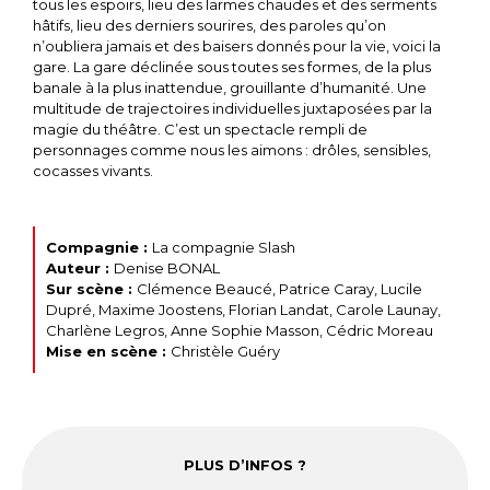
tous les espoirs, lieu des larmes chaudes et des serments
hâtifs, lieu des derniers sourires, des paroles qu’on
n’oubliera jamais et des baisers donnés pour la vie, voici la
gare. La gare déclinée sous toutes ses formes, de la plus
banale à la plus inattendue, grouillante d’humanité. Une
multitude de trajectoires individuelles juxtaposées par la
magie du théâtre. C’est un spectacle rempli de
personnages comme nous les aimons : drôles, sensibles,
cocasses vivants.
Compagnie :
La compagnie Slash
Auteur :
Denise BONAL
Sur scène :
Clémence Beaucé, Patrice Caray, Lucile
Dupré, Maxime Joostens, Florian Landat, Carole Launay,
Charlène Legros, Anne Sophie Masson, Cédric Moreau
Mise en scène :
Christèle Guéry
PLUS D’INFOS ?